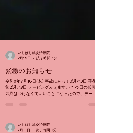
いしばし鍼灸治療院
7月16日
読了時間: 1分
緊急のお知らせ
令和8年7月16日(木) 事故にあって3週と3日 手術
後2週と3日 テーピングみえますか？ 今日の診察で
装具はつけなくていいことになったので、テーピ
ングだけにしました。 まだ手首を無理に動かして
ると痛みが出るのでテーピングを少し安定力があ
るやつを試しに使ってみたらあら不思議！少々無
理な動きをしても大丈夫になりました。 これは使