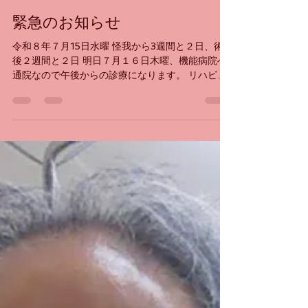
える😊👌 ではまた明日👋
いしばし鍼灸治療院
7月15日
読了時間: 1分
緊急のお知らせ
令和８年７月15日水曜 怪我から3週間と２日、術
後２週間と２日 明日７月１６日木曜、機能病院へ
通院なので午後からの診療になります。 リハビリ
も術後２週間過ぎたらレベルアップすると言われ
てたので期待しているところです。