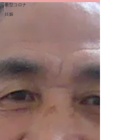
新型コロナ
は早いようだと思います。
妊娠