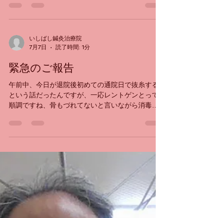
緊急のご報告
左手首患部 右手首 7月11日土曜 骨折して19日目手
術して12日目 左手首患部の腫れが手の甲側は殆ど
引いてます 手のひら側がもう少しあるかなぁとい
う程度まで回復してます。 可動域も8割方回復し
てますが、筋力が無理はしたくないのでわかりま
せんが、半分程度は回復していると思います。 重
たいものを持つことがないので今日も治療には影
響はなかったです。 ご心配なく順調のようです。
いしばし鍼灸治療院
7月7日
読了時間: 1分
ではまた来週👌
緊急のご報告
午前中、今日が退院後初めての通院日で抜糸する
という話だったんですが、一応レントゲンとって
順調ですね、骨もづれてないと言いながら消毒だ
けして、抜糸は術後10日目の木曜日にしましょう
と医師に言われまだ塞がってないんですかと尋ね
たら、大体10日をめどにしてると言われなら今日
は何だったんだろうと、あれっという感じでし