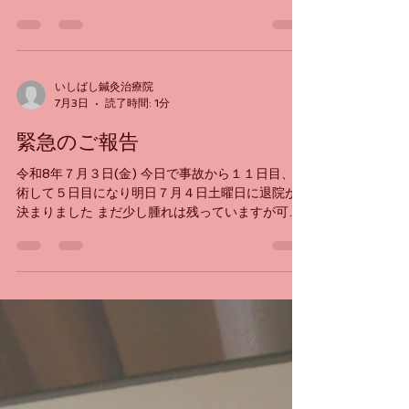
いしばし鍼灸治療院
7月6日
読了時間: 1分
緊急のご報告
緊急のお知らせ
いしばし鍼灸治療院
7月3日
読了時間: 1分
緊急のご報告
令和8年７月３日(金) 今日で事故から１１日目、手
術して５日目になり明日７月４日土曜日に退院が
決まりました まだ少し腫れは残っていますが可動
域に問題はなく痛みも鎮痛剤を飲むほどでもあり
ません。今は可動域訓練のリハビリとアイシング