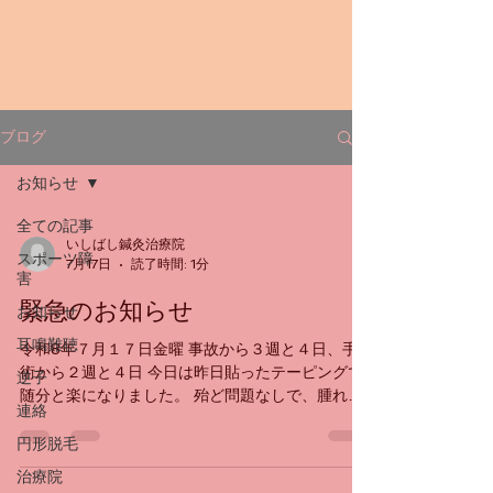
ブログ
お知らせ
全ての記事
いしばし鍼灸治療院
スポーツ障
7月17日
読了時間: 1分
害
緊急のお知らせ
お知らせ
耳鳴難聴
令和8年７月１７日金曜 事故から３週と４日、手
術から２週と４日 今日は昨日貼ったテーピングで
逆子
随分と楽になりました。 殆ど問題なしで、腫れも
連絡
９割取れてます。 ただ車と直接ぶつかった膝がな
かなか腫れが引きませんが動きには何も問題はあ
円形脱毛
りません。 明日もこれでよさそうです。 完治する
治療院
まで１２週ぐらいかかるそうなので、随分と回復