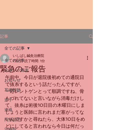
記事
全ての記事
いしばし鍼灸治療院
全ての記事
7月7日
読了時間: 1分
緊急のご報告
スポーツ障害
午前中、今日が退院後初めての通院日
お知らせ
で抜糸するという話だったんですが、
耳鳴難聴
一応レントゲンとって順調ですね、骨
もづれてないと言いながら消毒だけし
逆子
て、抜糸は術後10日目の木曜日にしま
連絡
しょうと医師に言われまだ塞がってな
いんですかと尋ねたら、大体10日をめ
円形脱毛
どにしてると言われなら今日は何だっ
治療院