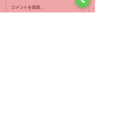
ました。 殆ど問
コメントを追加…
腫れも９割取れて
だ車と直接ぶつか
かなか腫れが引き
きには何も問題は
いしばし鍼灸治療院案内
ん。 明日もこれ
です。 完治する
ぐらいかかるそう
分と回復は早いよ
ます。
元プロ競輪選手のはり灸治療院日記
熊本市中央区黒髪6-10-35
いしばし鍼灸治療院
096-346-5085
お問い合わせ