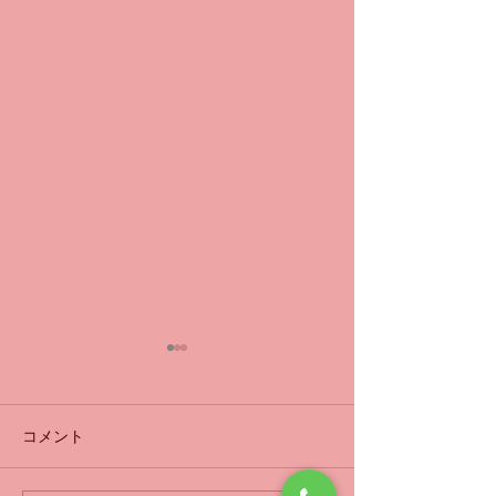
緊急のお知らせ
令和8年７月１７日
から３週と４日、
コメント
週と４日 今日は
緊急のお知らせ
テーピングで随分