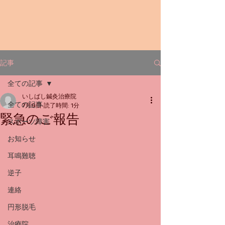
記事
全ての記事
いしばし鍼灸治療院
全ての記事
7月9日
読了時間: 1分
緊急のご報告
スポーツ障害
お知らせ
耳鳴難聴
逆子
連絡
円形脱毛
治療院