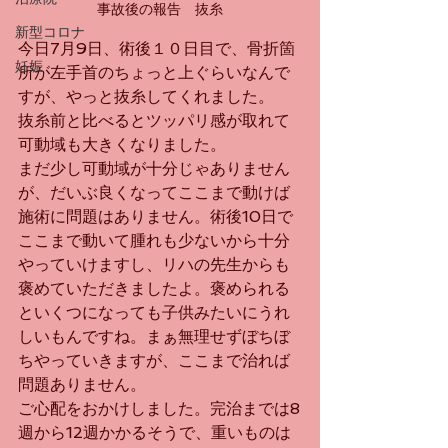
事故後の報告　抜糸
新型コロナ
今日7月9日、術後１０日目で、骨折箇
妊娠
所が左手首のちょっと上ぐらいなんで
すが、やっと抜糸してくれました。
抜糸前と比べるとツッパリ感が取れて
可動域も大きくなりました。
まだ少し可動域が十分じゃありません
が、だいぶ良くなってここまで動けば
施術に問題はありません。術後10日で
ここまで動いて腫れも少ないから十分
やっていけますし、リハの先生からも
褒めていただきましたよ。褒められる
といくつになっても子供みたいにうれ
しいもんですね。まぁ無理せずぼちぼ
ちやっていきますが、ここまで治れば
問題ありません。
ご心配をおかけしました。完治までは8
週から12週かかるそうで、重いものは