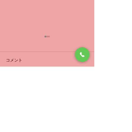
緊急のお知らせ
令和8年７月１７日
から３週と４日、
コメント
週と４日 今日は
緊急のお知らせ
テーピングで随分
ました。 殆ど問
コメントを追加…
腫れも９割取れて
だ車と直接ぶつか
かなか腫れが引き
きには何も問題は
いしばし鍼灸治療院案内
ん。 明日もこれ
です。 完治する
ぐらいかかるそう