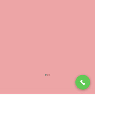
妊娠初期の出血
逆子治療
依然逆子で治療した妊婦さん
昨年１２月２７日
二人目授かる前に少し高齢だ
で逆子になったと
コメント
から念のためにと妊活で治療
んが、このままだ
していて、 妊娠は出来たけ
た１月５日の検診
ど出血が続くということでま
王切開になるから
コメントを追加…
た治療 出血は収まりその後
でやれることはや