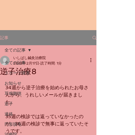
記事
全ての記事
いしばし鍼灸治療院
全ての記事
2018年2月17日
読了時間: 1分
逆子治療8
スポーツ障害
お知らせ
34週から逆子治療を始められたお母さ
耳鳴難聴
んから、うれしいメールが届きまし
た。
逆子
連絡
35週の検診では返っていなかったの
が、36週の検診で無事に返っていたそ
円形脱毛
うです。
治療院