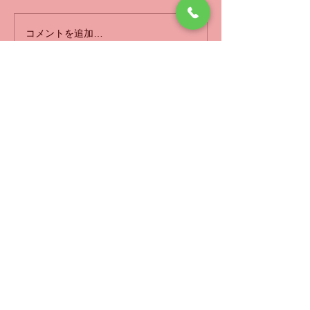
薬を服用中ですが、まだ完治
ゃいます。 病院
しておらず症状に波があって
が治らないと言わ
コメントを追加…
とてもつらいと言われて来院
に見えられる方が
され、朝起きたら何か水が入
遠方からもおいで
ったような、耳が詰まったよ
す。 耳鳴難聴の
うな感じがして直ぐに病院に
に見えられるとほ
いしばし鍼灸治療院案内
も行ったけど、1週間に1回程
が２，３回の治療
度の通院でお...
鳴くような音が聞..
元プロ競輪選手のはり灸治療院日記
熊本市中央区黒髪6-10-35
いしばし鍼灸治療院
096-346-5085
お問い合わせ