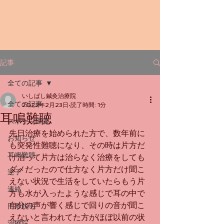
記事
全ての記事
いしばし鍼灸治療院
全ての記事
2022年2月23日
読了時間: 1分
耳鳴難聴
スポーツ障害
先日治療を始められた方で、数年前に
お知らせ
も突発性難聴になり、その時は片方だ
耳鳴難聴
け治って片方は治らなく治療をしても
ダメだったので仕方なく片方だけ聞こ
逆子
えない状況で生活をしていたらもう片
連絡
方も水が入ったような感じで耳の中で
自分の声が響く感じで回りの音が聞こ
円形脱毛
えないと言われてた方がほぼ以前の状
治療院