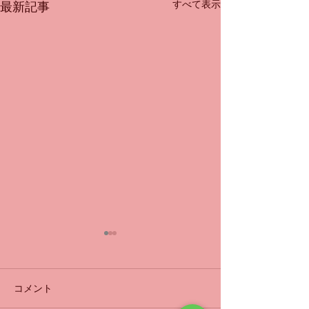
すべて表示
最新記事
耳鳴難聴
耳鳴難聴
1ヶ月ほど前に低音型の突発
耳鳴や難聴は、昔
性難聴と診断され1週間ステ
中心に多い疾患で
コメント
ロイド服用し、その後は別の
近は若い人にも多