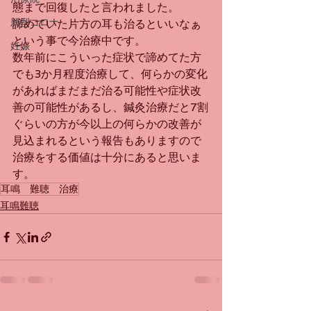
態まで回復したと言われました。
新型コロナ
諦めていた片方の耳も治るといいなぁ
という事で今治療中です。
妊娠
数年前にこういった症状で諦めてた方
でも3か月程度治療して、何らかの変化
があればまだまだ治る可能性や症状改
善の可能性があるし、鍼灸治療だと7割
ぐらいの方が今以上の何らかの改善が
見込まれるという報告もありますので
治療をする価値は十分にあると思いま
す。
耳鳴 難聴 治療
耳鳴難聴