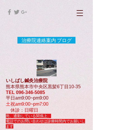
治療院連絡案内 ブログ
いしばし鍼灸治療院
熊本県熊本市中央区黒髪6丁目10-35
TEL
096-346-5085
平日am9:00~pm9:00
土祝am9:00~pm7:00
休診：日曜日
尚、通勤している関係上、
電話でのお問い合わせは診療時間内でお願いし
ます