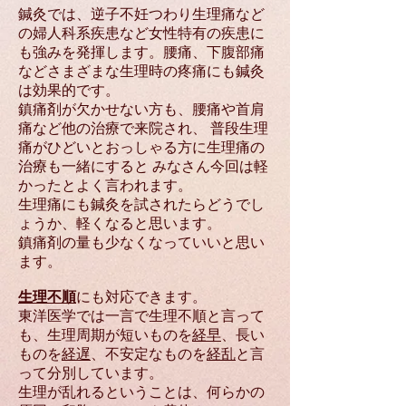
鍼灸では、逆子不妊つわり生理痛など
の婦人科系疾患など女性特有の疾患に
も強みを発揮します。腰痛、下腹部痛
などさまざまな生理時の疼痛にも鍼灸
は効果的です。
鎮痛剤が欠かせない方も、腰痛や首肩
痛など他の治療で来院され、 普段生理
痛がひどいとおっしゃる方に生理痛の
治療も一緒にすると みなさん今回は軽
かったとよく言われます。
生理痛にも鍼灸を試されたらどうでし
ょうか、軽くなると思います。
鎮痛剤の量も少なくなっていいと思い
ます。
生理不順
にも対応できます。
東洋医学では一言で生理不順と言って
も、生理周期が短いものを
経早
、長い
ものを
経遅
、不安定なものを
経乱
と言
って分別しています。
生理が乱れるということは、何らかの