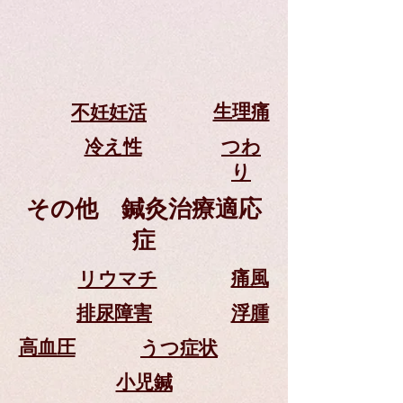
生理痛
​不妊妊活
冷え性
つわ
り
その他 鍼灸治療適応
症
痛風
リウマチ
排尿障害
浮腫
高血圧
うつ症状
小児鍼