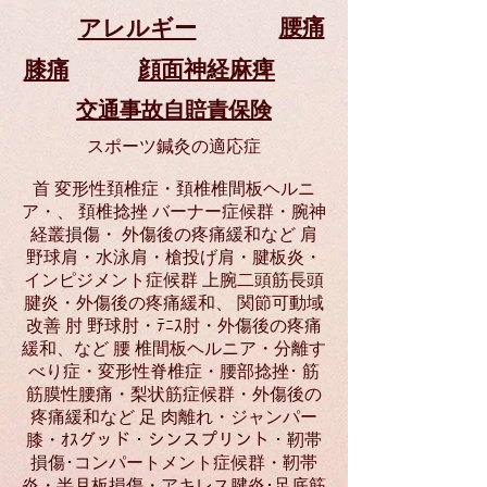
腰痛
アレルギー
膝痛
顔面神経麻痺
交通事故自賠責保険
スポーツ鍼灸の適応症
首 変形性頚椎症・頚椎椎間板ヘルニ
ア・、 頚椎捻挫 バーナー症候群・腕神
経叢損傷・ 外傷後の疼痛緩和など 肩
野球肩・水泳肩・槍投げ肩・腱板炎・
インピジメント症候群 上腕二頭筋長頭
腱炎・外傷後の疼痛緩和、 関節可動域
改善 肘 野球肘・ﾃﾆｽ肘・外傷後の疼痛
緩和、など 腰 椎間板ヘルニア・分離す
べり症・変形性脊椎症・腰部捻挫･ 筋
筋膜性腰痛・梨状筋症候群・外傷後の
疼痛緩和など 足 肉離れ・ジャンパー
膝・ｵｽグッド・シンスプリント・靭帯
損傷･コンパートメント症候群・靭帯
炎・半月板損傷・アキレス腱炎･足底筋