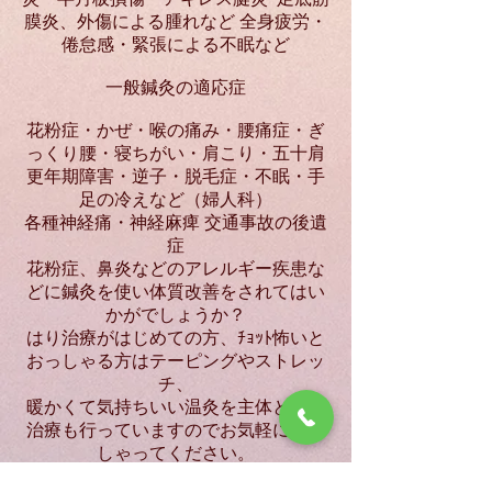
膜炎、外傷による腫れなど 全身疲労・
倦怠感・緊張による不眠など
一般鍼灸の適応症
花粉症・かぜ・喉の痛み・腰痛症・ぎ
っくり腰・寝ちがい・肩こり・五十肩
更年期障害・逆子・脱毛症・不眠・手
足の冷えなど（婦人科）
各種神経痛・神経麻痺 交通事故の後遺
症
花粉症、鼻炎などのアレルギー疾患な
どに鍼灸を使い体質改善をされてはい
かがでしょうか？
はり治療がはじめての方、ﾁｮｯﾄ怖いと
おっしゃる方はテーピングやストレッ
チ、
暖かくて気持ちいい温灸を主体とした
治療も行っていますのでお気軽におっ
しゃってください。