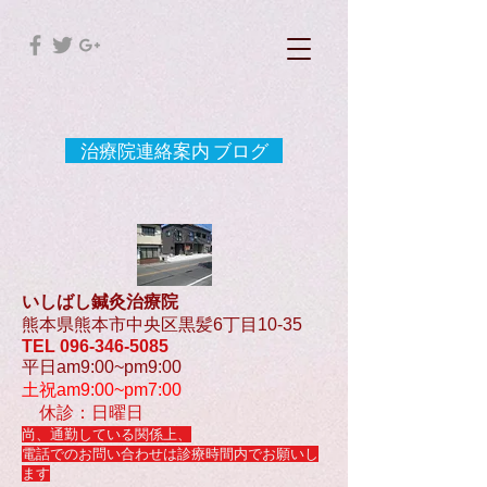
治療院連絡案内 ブログ
いしばし鍼灸治療院
熊本県熊本市中央区黒髪6丁目10-35
TEL
096-346-5085
平日am9:00~pm9:00
土祝am9:00~pm7:00
休診：日曜日
尚、通勤している関係上、
電話でのお問い合わせは診療時間内でお願いし
ます