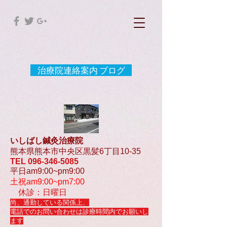
治療院連絡案内 ブログ
いしばし鍼灸治療院
熊本県熊本市中央区黒髪6丁目10-35
TEL
096-346-5085
平日am9:00~pm9:00
土祝am9:00~pm7:00
休診：日曜日
尚、通勤している関係上、
電話でのお問い合わせは診療時間内でお願いし
ます