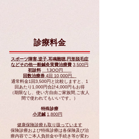
診療料金
スポーツ障害,逆子,耳鳴難聴,円形脱毛症
などその他一般鍼灸実費治療費
3,500円
初診料
1.300円
回数治療券
4回 10,000円、
通常料金1回3,500円と比較しますと、1
回あたり1,000円合計4,000円もお得
（期限なし、使い方自由ご家族間,ご友人
間で使われてもいいです。）
特殊診療
小児鍼
1,800円
健康保険診療も取り扱っています
保険診療および特殊診療は各保険及び治
療内容でご本人負担金や手続き等が変わ