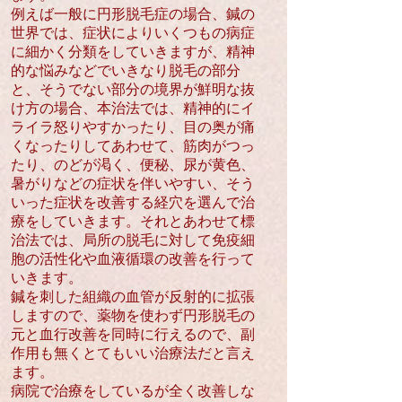
例えば一般に円形脱毛症の場合、鍼の
世界では、症状によりいくつもの病症
に細かく分類をしていきますが、精神
的な悩みなどでいきなり脱毛の部分
と、そうでない部分の境界が鮮明な抜
け方の場合、本治法では、精神的にイ
ライラ怒りやすかったり、目の奥が痛
くなったりしてあわせて、筋肉がつっ
たり、のどが渇く、便秘、尿が黄色、
暑がりなどの症状を伴いやすい、そう
いった症状を改善する経穴を選んで治
療をしていきます。それとあわせて標
治法では、局所の脱毛に対して免疫細
胞の活性化や血液循環の改善を行って
いきます。
鍼を刺した組織の血管が反射的に拡張
しますので、薬物を使わず円形脱毛の
元と血行改善を同時に行えるので、副
作用も無くとてもいい治療法だと言え
ます。​
病院で治療をしているが全く改善しな