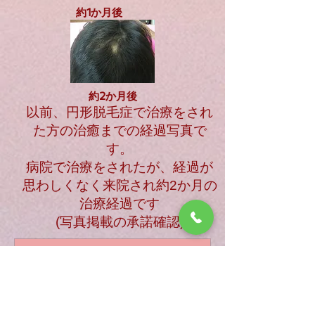
約1か月後
約2か月後
以前、円形脱毛症で治療をされ
た方の治癒までの経過写真で
す。
病院で治療をされたが、経過が
思わしくなく来院され約2か月の
治療経過です
(写真掲載の承諾確認)
円形脱毛症
全頭型の脱毛症のお子さんを8月から
治療していましたが、もうほとんど髪