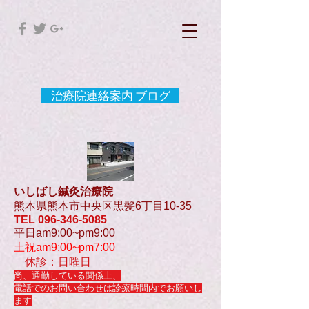
治療院連絡案内 ブログ
いしばし鍼灸治療院
熊本県熊本市中央区黒髪6丁目10-35
TEL
096-346-5085
平日am9:00~pm9:00
土祝am9:00~pm7:00
休診：日曜日
尚、通勤している関係上、
電話でのお問い合わせは診療時間内でお願いし
ます