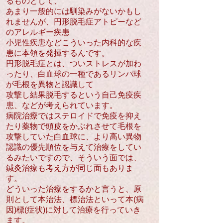
るものとして、
あまり一般的には馴染みがないかもし
れませんが、円形脱毛症アトピーなど
のアレルギー疾患
小児性疾患などこういった内科的な疾
患に本領を発揮するんです。
円形脱毛症とは、ついストレスが加わ
ったり、白血球の一種であるリンパ球
が毛根を異物と認識して
攻撃し結果脱毛するという自己免疫疾
患、などが考えられています。
病院治療ではステロイドで免疫を抑え
たり薬物で頭皮をかぶれさせて毛根を
攻撃していた白血球に、より高い異物
認識の優先順位を与えて治療をしてい
るみたいですので、そういう面では、
鍼灸治療も考え方が同じ面もありま
す。
どういった治療をするかと言うと、原
則として本治法、標治法といって本(病
因)標(症状)に対して治療を行っていき
ます。