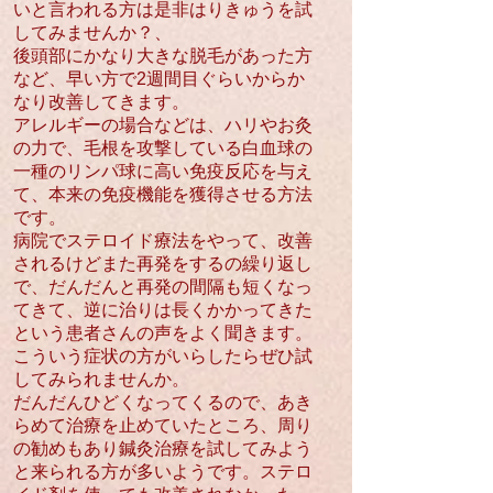
いと言われる方は是非はりきゅうを試
してみませんか？、
後頭部にかなり大きな脱毛があった方
など、早い方で2週間目ぐらいからか
なり改善してきます。
​アレルギーの場合などは、ハリやお灸
の力で、毛根を攻撃している白血球の
一種のリンパ球に高い免疫反応を与え
て、本来の免疫機能を獲得させる方法
です。
​​​病院でステロイド療法をやって、改善
されるけどまた再発をするの繰り返し
で、だんだんと再発の間隔も短くなっ
てきて、逆に治りは長くかかってきた
という患者さんの声をよく聞きます。
こういう症状の方がいらしたらぜひ試
してみられませんか。
だんだんひどくなってくるので、あき
らめて治療を止めていたところ、周り
の勧めもあり鍼灸治療を試してみよう
と来られる方が多いようです。ステロ